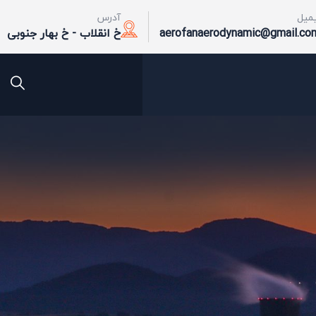
یمیل
آدرس
aerofanaerodynamic@gmail.co
خ انقلاب - خ بهار جنوبی