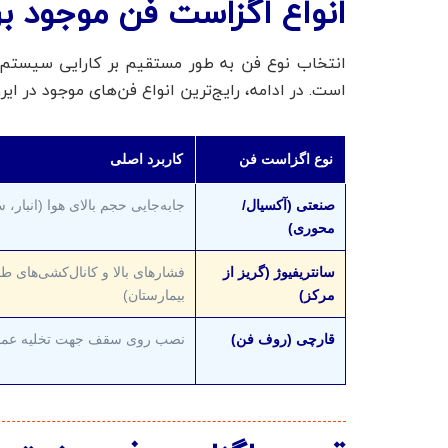
انواع اگزاست فن موجود ب
انتخاب نوع فن به طور مستقیم بر کارایی سیستم ت
است. در ادامه، رایج‌ترین انواع فن‌های موجود در ایر
نوع اگزاست فن
کاربرد اصلی
صنعتی (آکسیال/
جابه‌جایی حجم بالای هوا (انبار،
محوری)
سانتریفیوژ (گریز از
فشارهای بالا و کانال‌کشی‌های طو
مرکز)
بیمارستان)
قارچی (روف فن)
نصب روی سقف جهت تخلیه عمو