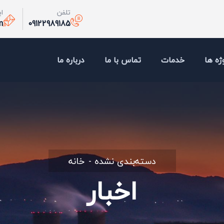
تلفن
ا
m
09122989185
ژه ها
خدمات
تماس با ما
درباره ما
دسته‌بندی نشده
خانه
اخبار