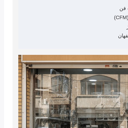
 فن
هان