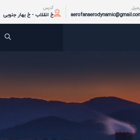
یمیل
آدرس
aerofanaerodynamic@gmail.co
خ انقلاب - خ بهار جنوبی