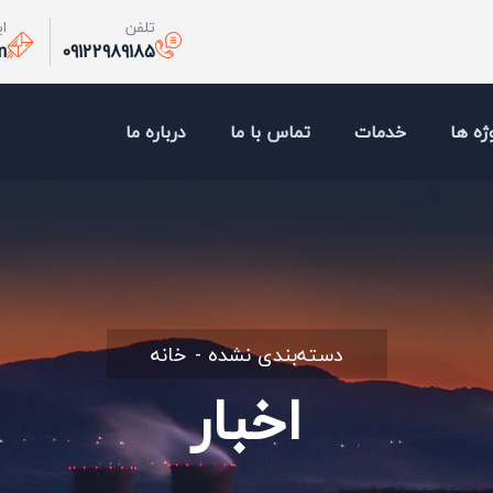
تلفن
ا
m
09122989185
ژه ها
خدمات
تماس با ما
درباره ما
دسته‌بندی نشده
خانه
اخبار