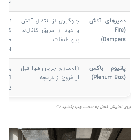
سروی
دمپرهای آتش
جلوگیری از انتقال آتش
نصب 
(Fire
و دود از طریق کانال‌ها
کانال
Dampers)
بین طبقات
ضد ح
است
پلنیوم باکس
آرام‌سازی جریان هوا قبل
باید 
(Plenum Box)
از خروج از دریچه
آکوس
پوشان
برای نمایش کامل به سمت چپ بکشید 👈