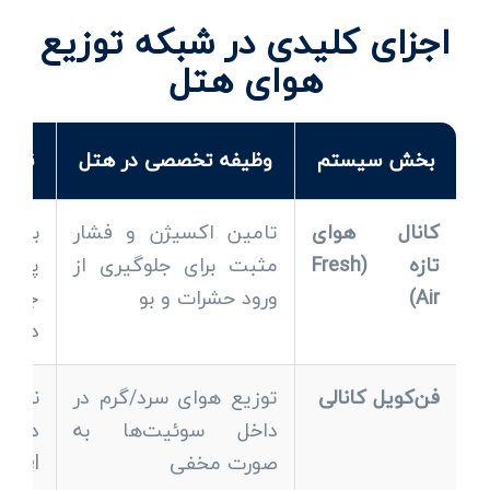
اجزای کلیدی در شبکه توزیع
هوای هتل
بخش سیستم
وظیفه تخصصی در هتل
نکته
کانال هوای
تامین اکسیژن و فشار
بای
تازه (Fresh
مثبت برای جلوگیری از
پیش‌
Air)
ورود حشرات و بو
جلوگ
دمایی
فن‌کویل کانالی
توزیع هوای سرد/گرم در
نیا
داخل سوئیت‌ها به
صورت مخفی