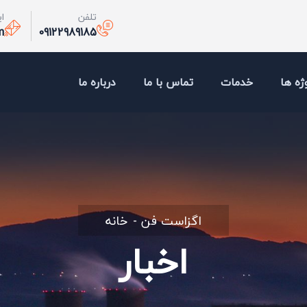
تلفن
ا
m
09122989185
ژه ها
خدمات
تماس با ما
درباره ما
اگزاست فن
خانه
اخبار