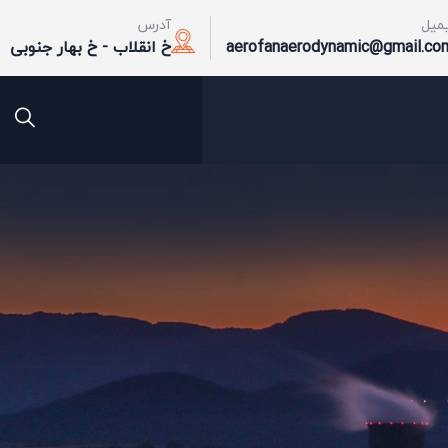
یمیل
آدرس
aerofanaerodynamic@gmail.co
خ انقلاب - خ بهار جنوبی