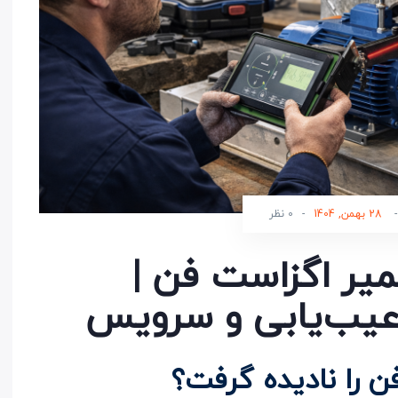
-
28 بهمن, 1404
-
0 نظر
یر اگزاست فن |
 عیب‌یابی و سرویس
ن را نادیده گرفت؟