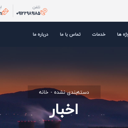
تلفن
ا
m
09122989185
ژه ها
خدمات
تماس با ما
درباره ما
دسته‌بندی نشده
خانه
اخبار