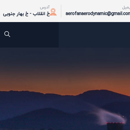
یمیل
آدرس
aerofanaerodynamic@gmail.co
خ انقلاب - خ بهار جنوبی