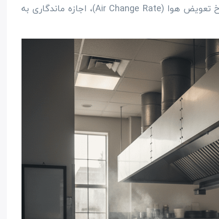
با محاسبه دقیق نرخ تعویض هوا (Air Change Rate)، اجازه ماندگاری به