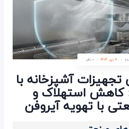
ده
-
7 دی, 1404
-
0 نظر
تجهیزات آشپزخانه با
 کاهش استهلاک و
تی با تهویه آیروفن