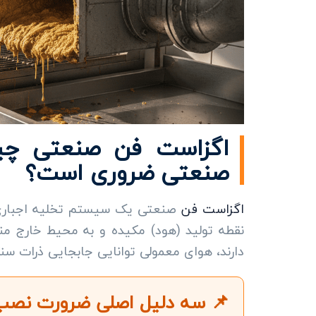
اگزاست فن صنعتی چیس
صنعتی ضروری است؟
اگزاست فن
صنعتی یک سیستم تخلیه اجباری هو
نقطه تولید (هود) مکیده و به محیط خارج من
دارند، هوای معمولی توانایی جابجایی ذرات سنگی
📌 سه دلیل اصلی ضرورت نصب