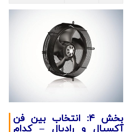
بخش ۴: انتخاب بین فن
آکسیال و رادیال – کدام