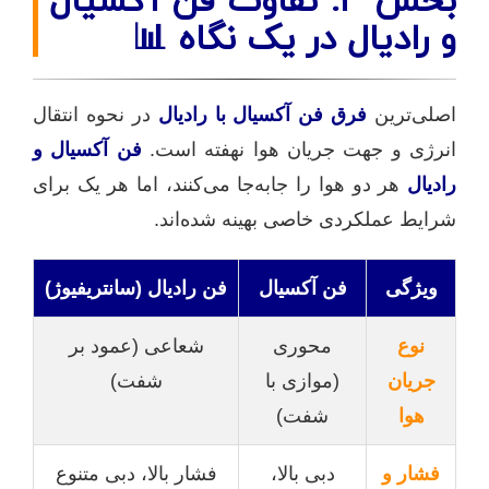
و رادیال در یک نگاه 📊
اصلی‌ترین
فرق فن آکسیال با رادیال
در نحوه انتقال
انرژی و جهت جریان هوا نهفته است.
فن آکسیال و
رادیال
هر دو هوا را جابه‌جا می‌کنند، اما هر یک برای
شرایط عملکردی خاصی بهینه شده‌اند.
ویژگی
فن آکسیال
فن رادیال (سانتریفیوژ)
نوع
محوری
شعاعی (عمود بر
جریان
(موازی با
شفت)
هوا
شفت)
فشار و
دبی بالا،
فشار بالا، دبی متنوع