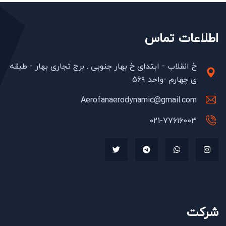
اطلاعات تماس
خ انقلاب - ابتدای خ بهار جنوبی ـ برج تجاری بهار - طبقه
ی چهارم -واحد ۵۶۹
Aerofanaerodynamic@gmail.com
021-77616003
شرکت