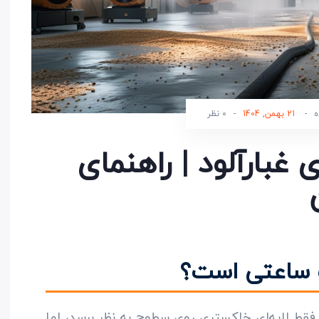
ه
-
21 بهمن, 1404
-
0 نظر
غبارآلود | راهنمای
 ساعتی است؟
 فقط لایه‌ای خاکستری روی سطوح به نظر برسد، اما