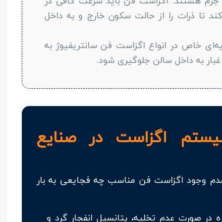
ی جرم هستند. اگزاست فن باید سرعت کافی در
Capture Velocit) ایجاد کند تا ذرات را از حالت سکون خارج و به داخل
یه‌ای خاص در انواع اگزاست فن سانتریفیوژ به
 غبار به داخل سالن جلوگیری شود.
یستم اگزاست در صنایع
عدم وجود اگزاست فن مناسب چه فجایعی به بار
 در صورت عدم تخلیه، پتانسیل انفجار گرد و