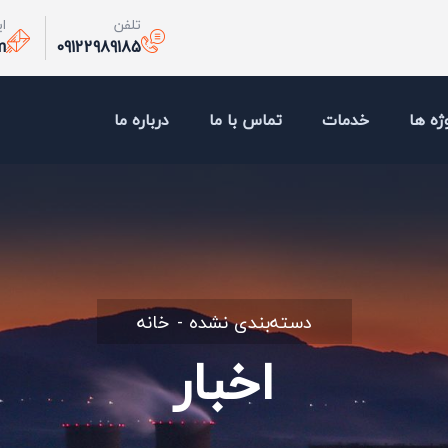
تلفن
ا
m
09122989185
ژه ها
خدمات
تماس با ما
درباره ما
دسته‌بندی نشده
خانه
اخبار