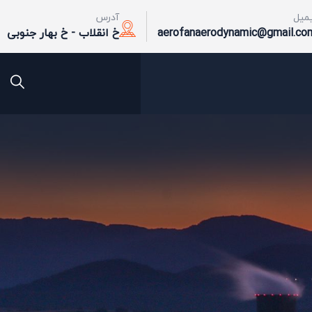
یمیل
آدرس
aerofanaerodynamic@gmail.co
خ انقلاب - خ بهار جنوبی