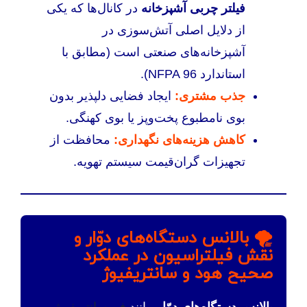
فیلتر چربی آشپزخانه
در کانال‌ها که یکی
از دلایل اصلی آتش‌سوزی در
آشپزخانه‌های صنعتی است (مطابق با
استاندارد NFPA 96).
جذب مشتری:
ایجاد فضایی دلپذیر بدون
بوی نامطبوع پخت‌وپز یا بوی کهنگی.
کاهش هزینه‌های نگهداری:
محافظت از
تجهیزات گران‌قیمت سیستم تهویه.
🌪️ بالانس دستگاه‌های دوّار و
نقش فیلتراسیون در عملکرد
صحیح هود و سانتریفیوژ
بالانس دستگاه‌های دوّار
مانند
فن سانتریفیوژ
و