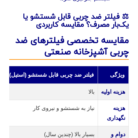
⚖️ فیلتر ضد چربی قابل شستشو یا
یک‌بار مصرف؟ مقایسه کاربردی
مقایسه تخصصی فیلترهای ضد
چربی آشپزخانه صنعتی
ویژگی
فیلتر ضد چربی قابل شستشو (استیل)
ف
هزینه اولیه
بالا
پا
هزینه
نیاز به شستشو و نیروی کار
ن
نگهداری
دوام و
بسیار بالا (چندین سال)
ب