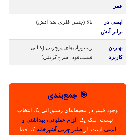
عمر
ایمنی در
بالا (جنس فلزی ضد آتش)
پ
برابر آتش
بهترین
رستوران‌های پرچربی (کبابی،
ر
کاربرد
فست‌فود، سرخ‌کردنی)
غ
🎯 جمع‌بندی
وجود فیلتر در محیط‌های رستورانی یک انتخاب
نیست، بلکه یک
الزام عملیاتی، بهداشتی و
ایمنی
است. از
فیلتر چربی آشپزخانه
که خط