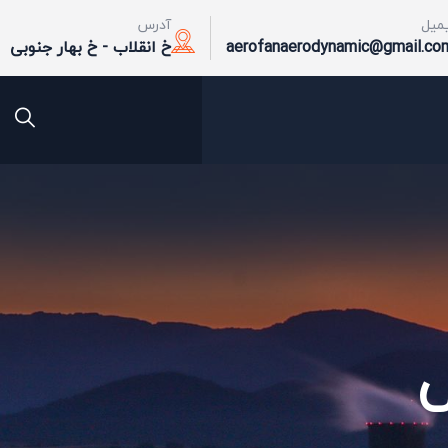
یمیل
آدرس
aerofanaerodynamic@gmail.co
خ انقلاب - خ بهار جنوبی
ش