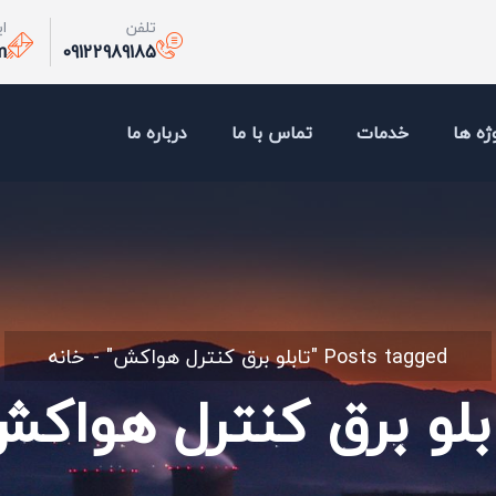
تلفن
ا
m
09122989185
ژه ها
خدمات
تماس با ما
درباره ما
Posts tagged "تابلو برق کنترل هواکش"
خانه
بلو برق کنترل هواک