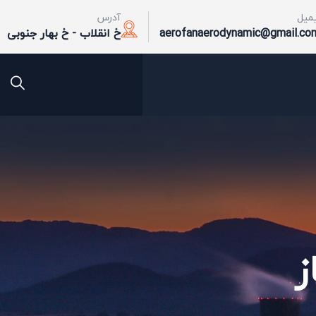
یمیل
آدرس
aerofanaerodynamic@gmail.co
خ انقلاب - خ بهار جنوبی
ز