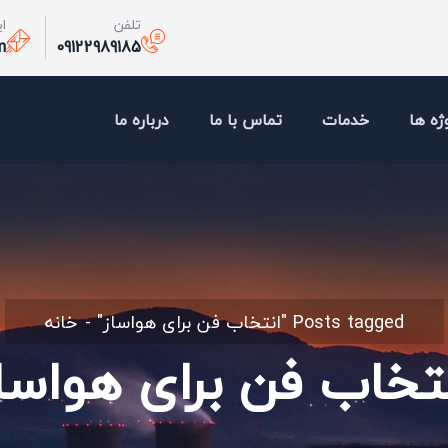
تلفن
ا
m
09122989185
ژه ها
خدمات
تماس با ما
درباره ما
Posts tagged "انتخاب فن برای هواساز"
خانه
تخاب فن برای هواسا