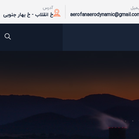
یمیل
آدرس
aerofanaerodynamic@gmail.co
خ انقلاب - خ بهار جنوبی