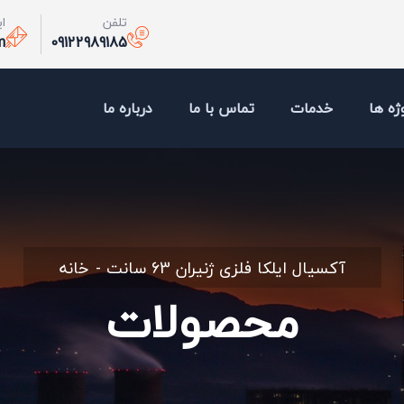
تلفن
ا
m
09122989185
ژه ها
خدمات
تماس با ما
درباره ما
آکسیال ایلکا فلزی ژنیران 63 سانت
خانه
محصولات