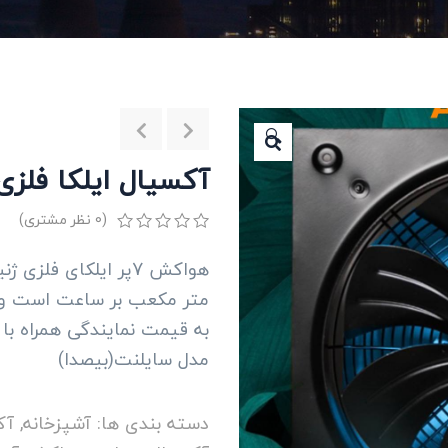
🔍
آکسیال ایلکا فلزی ژنیرا
(
0
نظر مشتری)
0
5
0
از
بر
متر مکعب بر ساعت است و دارای قطر 30 تا 
اساس
رتبه
به قیمت نمایندگی همراه با 18 ماه گارانتی تعویض بی قید و شرط
بندی
مدل سایلنت(بیصدا)
مشتری
دسته بندی ها:
آشپزخانه
,
آک