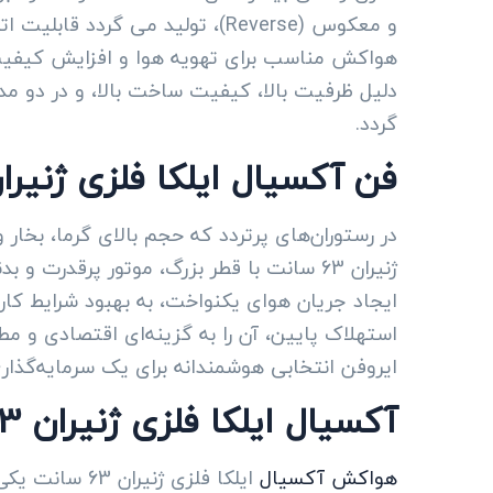
و معکوس (Reverse)، تولید می 
هواکش مناسب برای تهویه هوا و افزایش کیفیت
گردد.
فن آکسیال ایلکا فلزی ژنیران 63 سانت: مناسب برای تهویه رست
در رستوران‌های پرتردد که حجم بالای گرما، بخار
ژنیران 63 سانت با قطر بزرگ، موتور پرقدر
ایجاد جریان هوای یکنواخت، به بهبود شرایط کا
استهلاک پایین، آن را به گزینه‌ای اقتصادی و مط
ایروفن انتخابی هوشمندانه برای یک سرمایه‌گذا
آکسیال ایلکا فلزی ژنیران 63 سانت برای سالن ورزشی
هواکش آکسیال
ایلکا فلزی ژ