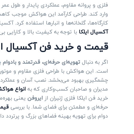
فلزی و پروانه مقاوم، عملکردی پایدار و طول عمر 
وارد کند. طراحی کارآمد این هواکش موجب کاهش
کارگاه‌ها، گلخانه‌ها و انبارها استفاده کرد. آکسیال ایلکا ژنیران 63 سانتی انتخابی مطمئن برای تهویه حرف
آکسیال ایلکا
با توجه به کیفیت بالا و کارایی بی
قیمت و خرید فن آکسیال ایلکا فل
اگر به دنبال
تهویه‌ای حرفه‌ای، قدرتمند و بادوام
بر
است. این هواکش با طراحی فلزی مقاوم و موتور با
چشمگیری بهبود می‌بخشد. نصب آسان و عملکرد پاید
مدیران و صاحبان کسب‌وکاری که به
انواع هواکش
خرید فن ایلکا فلزی ژنیران از
ایروفن
یعنی بهره‌م
حرفه‌ای و مطمئن برای فضای شما. با بررسی
قیمت
دوام برای تهویه بهینه فضاهای بزرگ و پرتردد دا