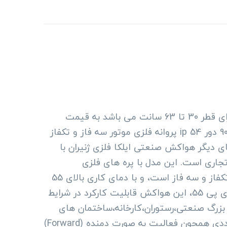
هواکش 7پر ایلکای فلزی ژنیران دارای ظرفیت های 1600 متر مکعب تا 10250 متر مکعب بر ساعت است و دارای قطر 30 تا 63 سانت می باشد به قیمت
نمایندگی همراه با 18 ماه گارانتی تعویض بی قید و شرط مدل سایلنت(بیصدا) مشخصات: دور موتور 1400 و 900 دور ip 54 پروانه فلزی موتور سه فاز و تکفاز
ی دیگر هواکش صنعتی ایلکا فلزی ژنیران با
جاری است. این مدل با پره های فلزی
الکترواستاتیک، 7 پره و با کیفیت ساخت بالا، در برابر زنگ زدگی مقاوم است. موتور این هواکش در دو نوع تکفاز و سه فاز است، و با دمای کاری بالای 55
درجه سانتیگراد، در شرایط سخت صنعتی عملکرد بسیار خوبی از خود نشان می دهد. همچنین، با در حفاظت آی پی 55، این هواکش قابلیت کارکرد در شرایط
نتیمتر، آن را می توان برای فضاهای بزرگ صنعتی،رستوران،کارخانه،ساختمان های
اداری و حتی بیمارستان ها استفاده کرد. علاوه بر این، هواکش صنعتی ایلکا فلزی ژنیران با قابلیت های متعددی همچون فعالیت به صورت دمنده (Forward)