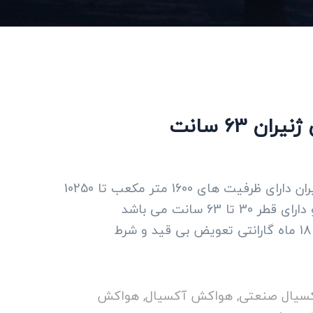
ن 63 سانت
هواکش 7پر ایلکای فلزی ژنیران دارای ظرفیت های 1600 متر مکعب تا 10250
63 سانت می باشد
سیال صنعتی
,
هواکش آکسیال
,
هواکش