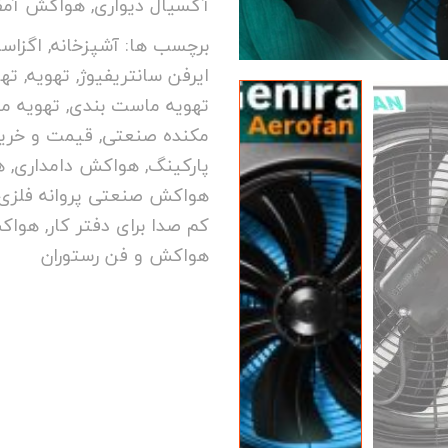
آکسیال دیواری
,
هواکش آمفی
برچسب ها:
آشپزخانه
,
اگزاس
ایرفن سانتریفیوژ
,
تهویه
,
تهو
تهویه ماست بندی
,
تهویه مغ
مکنده صنعتی
,
قیمت و خری
پارکینگ
,
هواکش دامداری
,
ه
هواکش صنعتی پروانه فلزی
کم صدا برای دفتر کار
,
هواکش
هواکش و فن رستوران