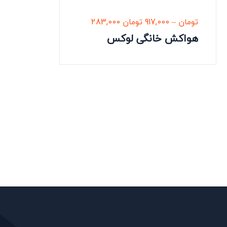
تومان
–
917,000
تومان
283,000
هواکش خانگی لوکس