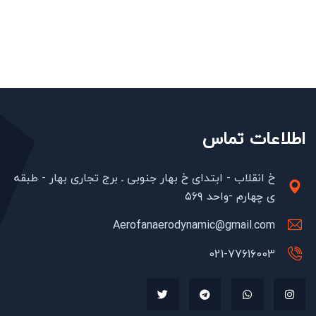
اطلاعات تماس
خ انقلاب - ابتدای خ بهار جنوبی ـ برج تجاری بهار - طبقه
ی چهارم -واحد ۵۶۹
Aerofanaerodynamic@gmail.com
021-77616003