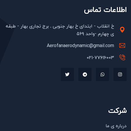
اطلاعات تماس
خ انقلاب - ابتدای خ بهار جنوبی ـ برج تجاری بهار - طبقه
ی چهارم -واحد ۵۶۹
Aerofanaerodynamic@gmail.com
021-77616003
شرکت
درباره ی ما